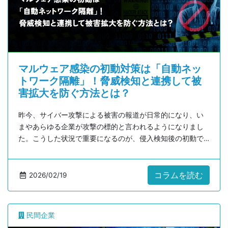
マルウェア感染の初動対策は「自動ネッ
トワーク隔離」！脅威検知と連携して被
害拡大を防ぐ方法とは？
昨今、サイバー攻撃による被害の報道が日常的になり、い
まやあらゆる企業が攻撃の標的と言われるようになりまし
た。こうした状況で重要になるのが、侵入検知後の初動で
す。本コラムでは、被害拡大を防ぐために押さえるべきポ
イントと、具体的な打ち手について解説します。
コラムを読む
2026/02/19
民間企業