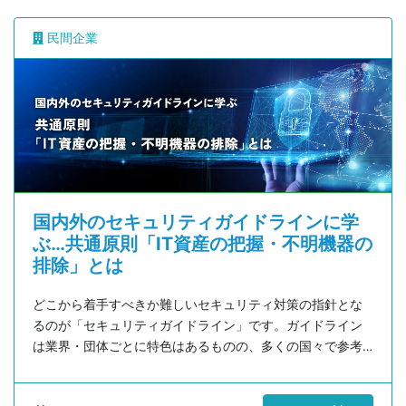
本コラムでは自動車産業でのインシデント状況とともに、
「自工会/部工会・サイバーセキュリティガイドライン」の
民間企業
うち「情報資産の管理（機器）」と「社内接続ルール」に
ついて解説します。
国内外のセキュリティガイドラインに学
ぶ…共通原則「IT資産の把握・不明機器の
排除」とは
どこから着手すべきか難しいセキュリティ対策の指針とな
るのが「セキュリティガイドライン」です。ガイドライン
は業界・団体ごとに特色はあるものの、多くの国々で参考
にしているフレームワークや共通した項目があります。本
記事では、ガイドラインの基本的な考え方や、世界的に参