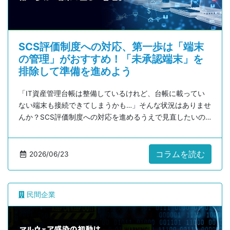
SCS評価制度への対応、第一歩は「端末
の管理」がおすすめ！「未承認端末」を
排除して準備を進めよう
「IT資産管理台帳は整備しているけれど、台帳に載ってい
ない端末も接続できてしまうかも…」そんな状況はありませ
んか？SCS評価制度への対応を進めるうえで見直したいの
が、ネットワーク内のIT機器の管理です。未承認端末が接
続できる状態では、思わぬリスクが残る可能性も。本コラ
ムでは、端末管理のポイントと対策をやさしく解説しま
コラムを読む
2026/06/23
す。
民間企業