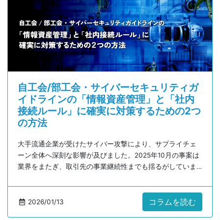
自工会/部工会・サイバーセキュリティガ
イドラインの「情報資産管理」と「社内
接続ルール」に確実に対策するための2つ
の方法
大手流通企業が受けたサイバー攻撃により、サプライチェ
ーン全体へ深刻な影響が及びました。2025年10月の事案は
業界をまたぎ、取引先の事業継続性までも揺るがしていま
す。
そして多層的なサプライチェーンを持つ自動車業界では1社
の脆弱性が全体へ波及するリスクがさらに高く、中小企業
コラムを読む
2026/01/13
を狙う攻撃の増加も課題です。